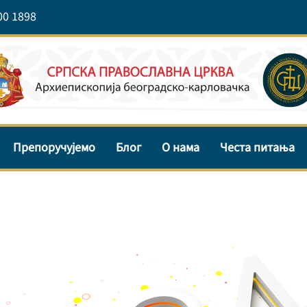
00 1898
Препоручујемо
Блог
О нама
Честа питања