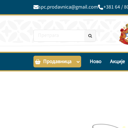
spc.prodavnica@gmail.com
+381 64 / 8
Продавница
Ново
Акције