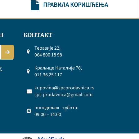
ПРАВИЛА КОРИШЋЕЊА
Н
КОНТАКТ
Теразије 22,
064 800 18 98
Краљице Наталије 76,
Е
011 36 25 117
kupovina@spcprodavnica.rs
spc.prodavnica@gmail.com
понедељак - субота:
09:00 – 14:00