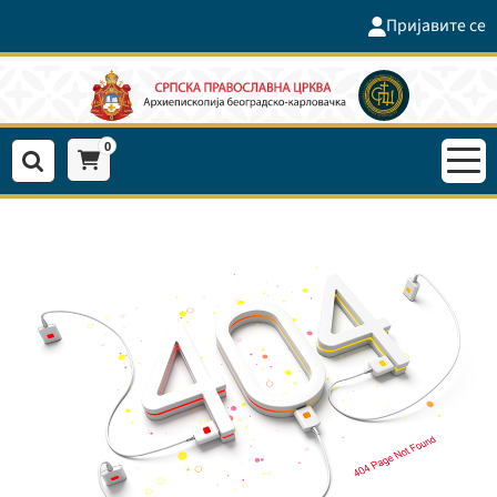
Пријавите се
0