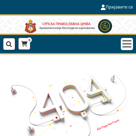
Пријавите се
0