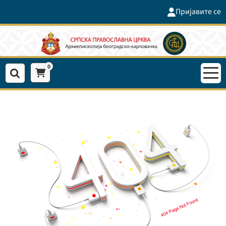
Пријавите се
0