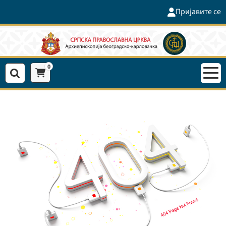
Пријавите се
0