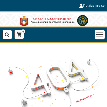
Пријавите се
0