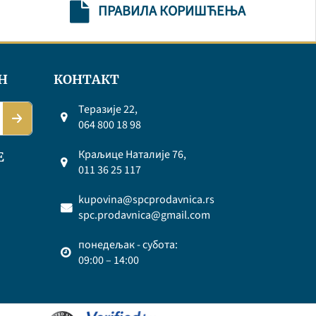
ПРАВИЛА КОРИШЋЕЊА
Н
КОНТАКТ
Теразије 22,
064 800 18 98
Краљице Наталије 76,
Е
011 36 25 117
kupovina@spcprodavnica.rs
spc.prodavnica@gmail.com
понедељак - субота:
09:00 – 14:00