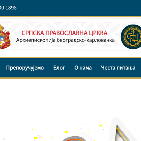
00 1898
Препоручујемо
Блог
О нама
Честа питања