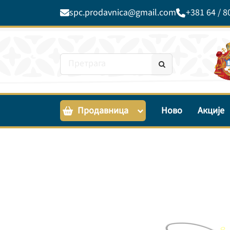
spc.prodavnica@gmail.com
+381 64 / 8
Продавница
Ново
Акције