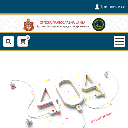
Пријавите се
0