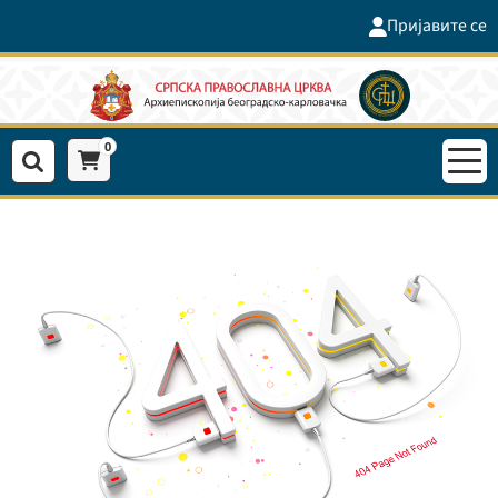
Пријавите се
0