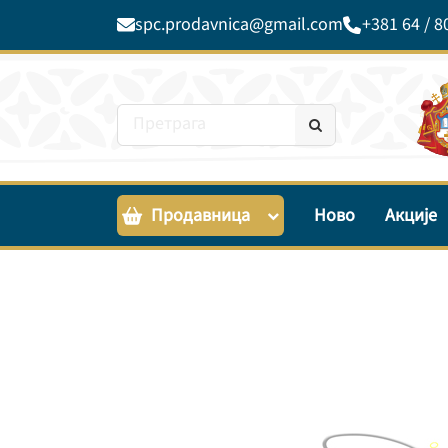
spc.prodavnica@gmail.com
+381 64 / 8
Продавница
Ново
Акције