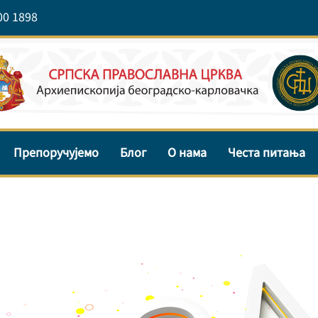
00 1898
Препоручујемо
Блог
О нама
Честа питања