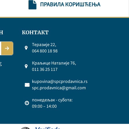
ПРАВИЛА КОРИШЋЕЊА
Н
КОНТАКТ
Теразије 22,
064 800 18 98
Краљице Наталије 76,
Е
011 36 25 117
kupovina@spcprodavnica.rs
spc.prodavnica@gmail.com
понедељак - субота:
09:00 – 14:00