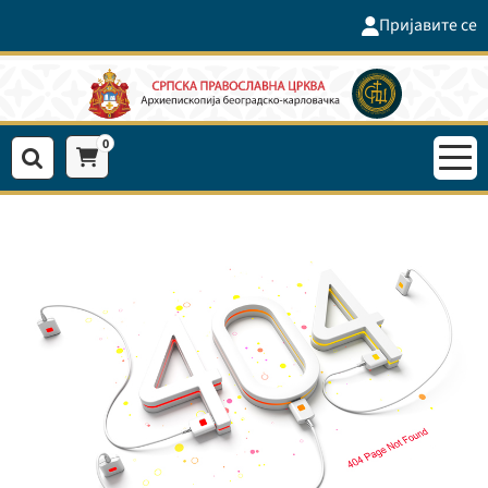
Пријавите се
0