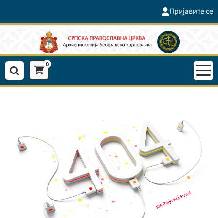
Пријавите се
0