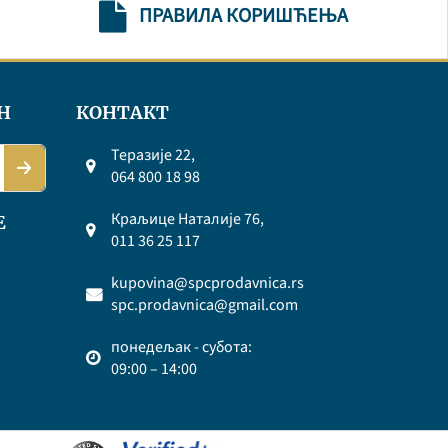
ПРАВИЛА КОРИШЋЕЊА
Н
КОНТАКТ
Теразије 22,
064 800 18 98
Краљице Наталије 76,
Е
011 36 25 117
kupovina@spcprodavnica.rs
spc.prodavnica@gmail.com
понедељак - субота:
09:00 – 14:00