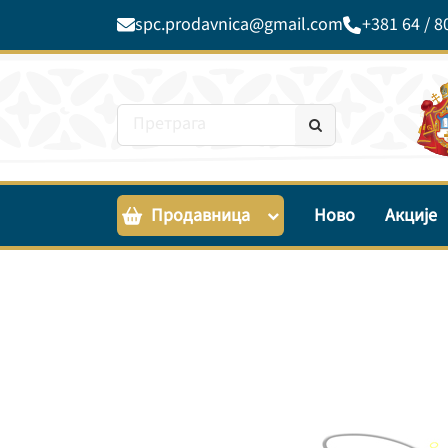
spc.prodavnica@gmail.com
+381 64 / 8
Продавница
Ново
Акције