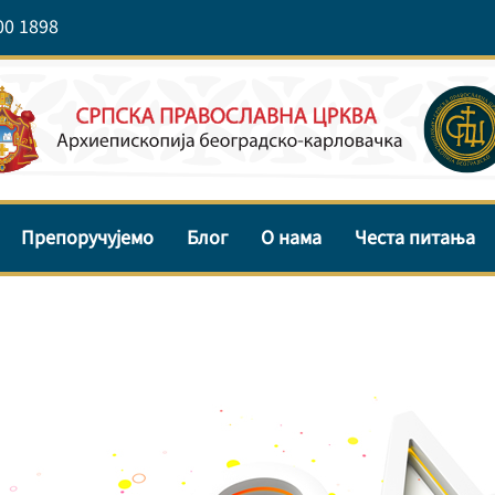
00 1898
Препоручујемо
Блог
О нама
Честа питања