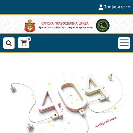
Пријавите се
0