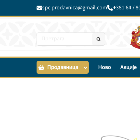
spc.prodavnica@gmail.com
+381 64 / 8
Продавница
Ново
Акције