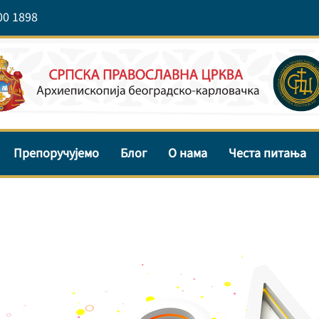
00 1898
Препоручујемо
Блог
О нама
Честа питања