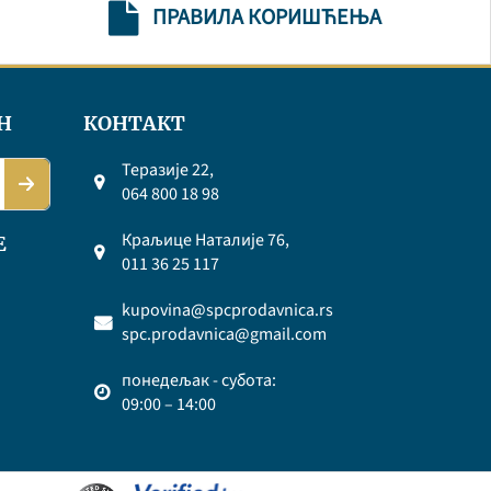
ПРАВИЛА КОРИШЋЕЊА
Н
КОНТАКТ
Теразије 22,
064 800 18 98
Краљице Наталије 76,
Е
011 36 25 117
kupovina@spcprodavnica.rs
spc.prodavnica@gmail.com
понедељак - субота:
09:00 – 14:00