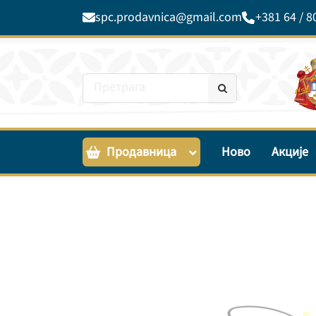
spc.prodavnica@gmail.com
+381 64 / 8
Продавница
Ново
Акције