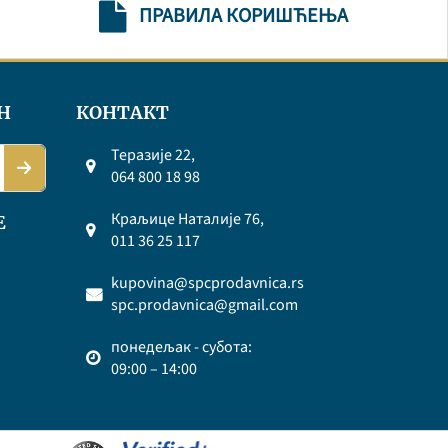
ПРАВИЛА КОРИШЋЕЊА
Н
КОНТАКТ
Теразије 22,
064 800 18 98
Краљице Наталије 76,
Е
011 36 25 117
kupovina@spcprodavnica.rs
spc.prodavnica@gmail.com
понедељак - субота:
09:00 – 14:00