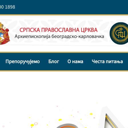
00 1898
Препоручујемо
Блог
О нама
Честа питања