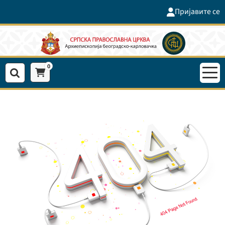
Пријавите се
0