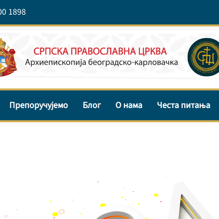
00 1898
Препоручујемо
Блог
О нама
Честа питања