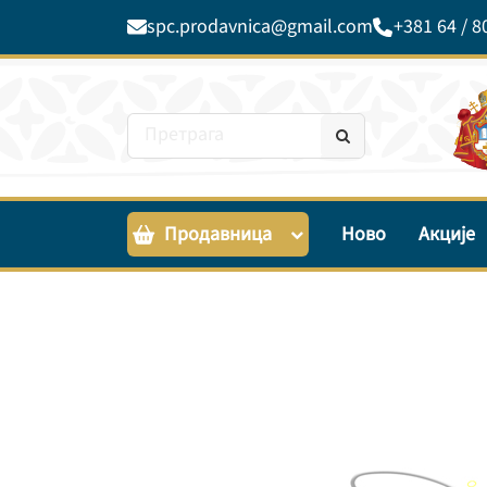
spc.prodavnica@gmail.com
+381 64 / 8
Продавница
Ново
Акције