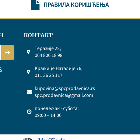
ПРАВИЛА КОРИШЋЕЊА
Н
КОНТАКТ
Теразије 22,
064 800 18 98
Краљице Наталије 76,
Е
011 36 25 117
kupovina@spcprodavnica.rs
spc.prodavnica@gmail.com
понедељак - субота:
09:00 – 14:00