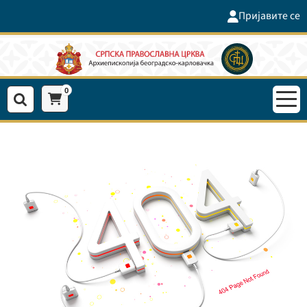
Пријавите се
0