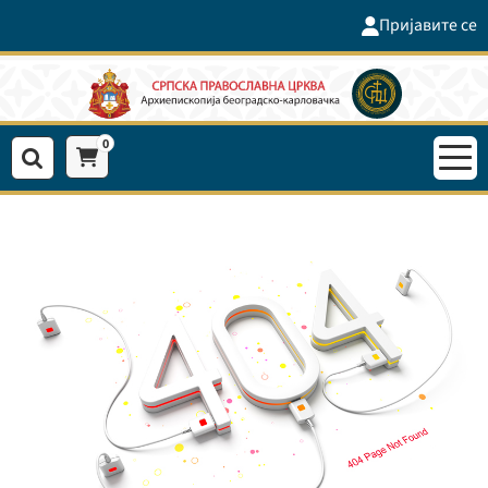
Пријавите се
0