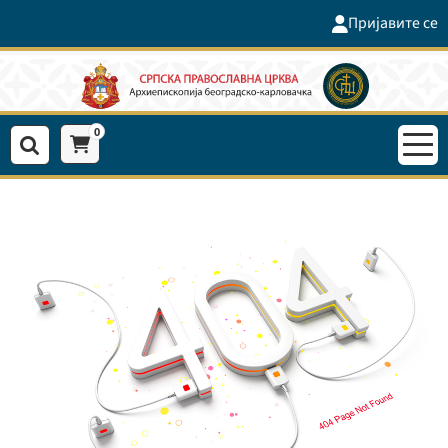
Пријавите се
0