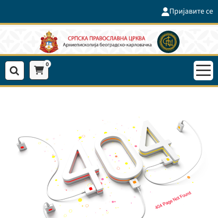
Пријавите се
0