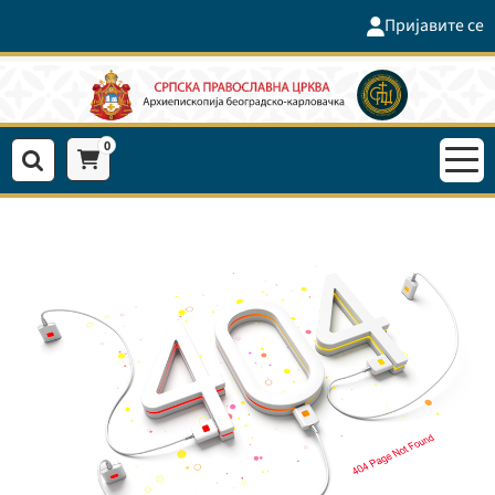
Пријавите се
0