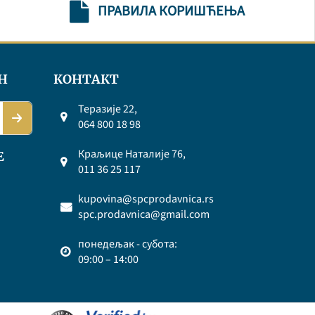
ПРАВИЛА КОРИШЋЕЊА
Н
КОНТАКТ
Теразије 22,
064 800 18 98
Краљице Наталије 76,
Е
011 36 25 117
kupovina@spcprodavnica.rs
spc.prodavnica@gmail.com
понедељак - субота:
09:00 – 14:00