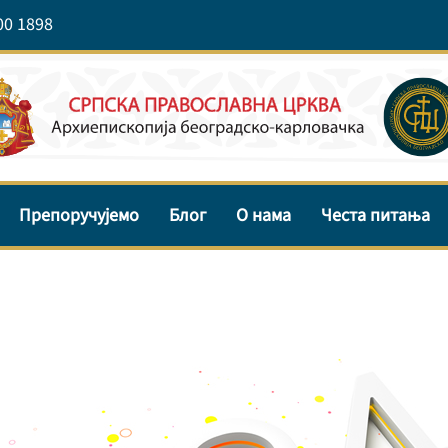
00 1898
Препоручујемо
Блог
О нама
Честа питања