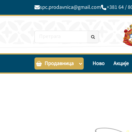
spc.prodavnica@gmail.com
+381 64 / 8
Продавница
Ново
Акције