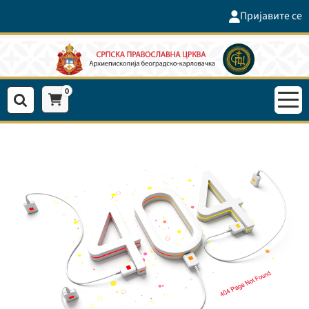
Пријавите се
0