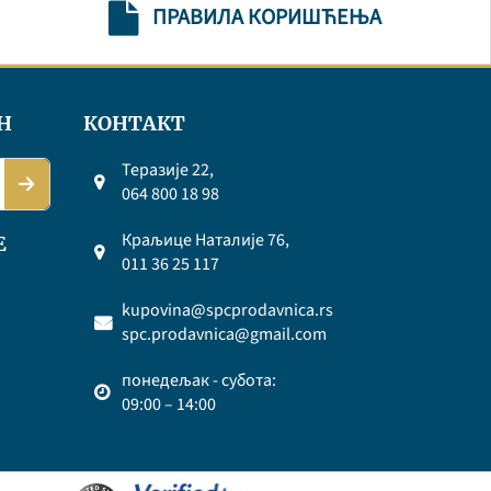
ПРАВИЛА КОРИШЋЕЊА
Н
КОНТАКТ
Теразије 22,
064 800 18 98
Краљице Наталије 76,
Е
011 36 25 117
kupovina@spcprodavnica.rs
spc.prodavnica@gmail.com
понедељак - субота:
09:00 – 14:00