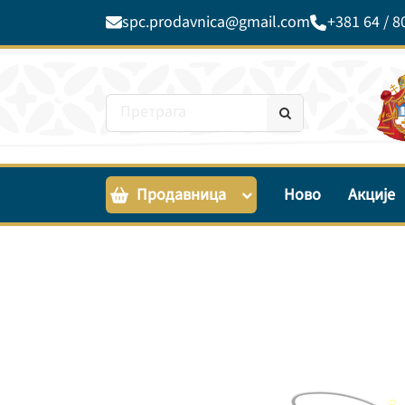
spc.prodavnica@gmail.com
+381 64 / 8
Продавница
Ново
Акције