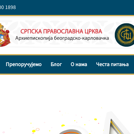
00 1898
Препоручујемо
Блог
О нама
Честа питања