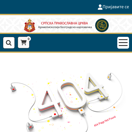
Пријавите се
0