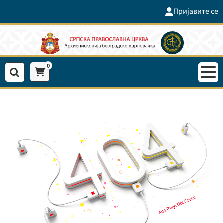
Пријавите се
0