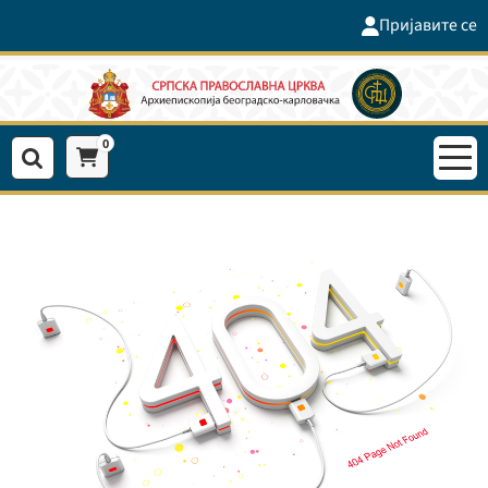
Пријавите се
0