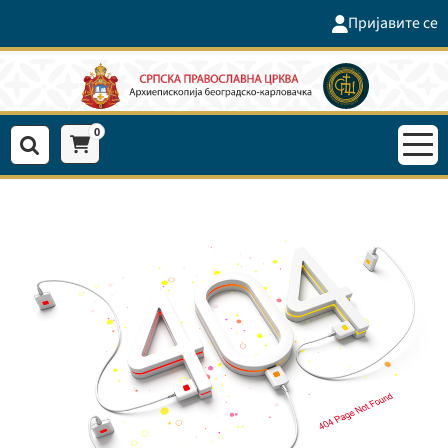
Пријавите се
0