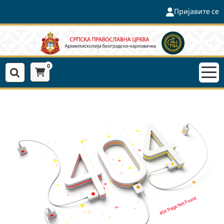
Пријавите се
0