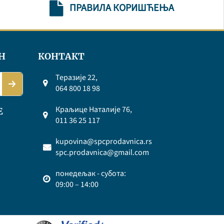
ПРАВИЛА КОРИШЋЕЊА
Н
КОНТАКТ
Теразије 22,
064 800 18 98
Краљице Наталије 76,
Е
011 36 25 117
kupovina@spcprodavnica.rs
spc.prodavnica@gmail.com
понедељак - субота:
09:00 – 14:00