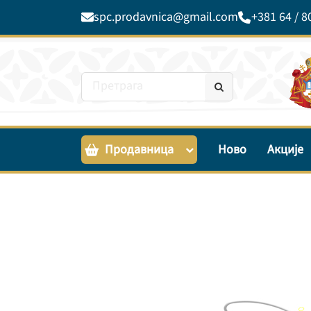
spc.prodavnica@gmail.com
+381 64 / 8
Продавница
Ново
Акције