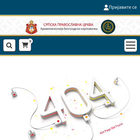
Пријавите се
0