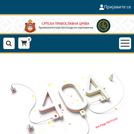
Пријавите се
0