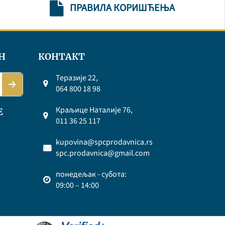
ПРАВИЛА КОРИШЋЕЊА
Н
КОНТАКТ
Теразије 22,
064 800 18 98
Краљице Наталије 76,
Е
011 36 25 117
kupovina@spcprodavnica.rs
spc.prodavnica@gmail.com
понедељак - субота:
09:00 – 14:00