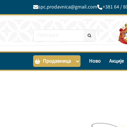
spc.prodavnica@gmail.com
+381 64 / 8
Продавница
Ново
Акције