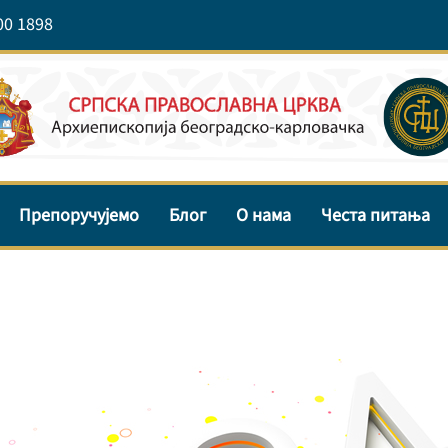
00 1898
Препоручујемо
Блог
О нама
Честа питања