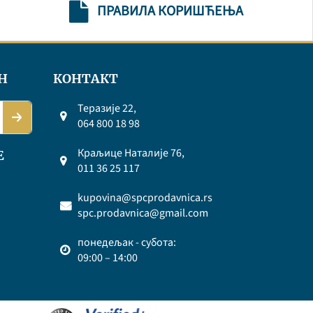
ПРАВИЛА КОРИШЋЕЊА
Н
КОНТАКТ
Теразије 22,
064 800 18 98
Краљице Наталије 76,
Е
011 36 25 117
kupovina@spcprodavnica.rs
spc.prodavnica@gmail.com
понедељак - субота:
09:00 – 14:00