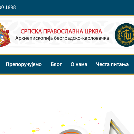
00 1898
Препоручујемо
Блог
О нама
Честа питања