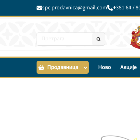
spc.prodavnica@gmail.com
+381 64 / 8
Продавница
Ново
Акције