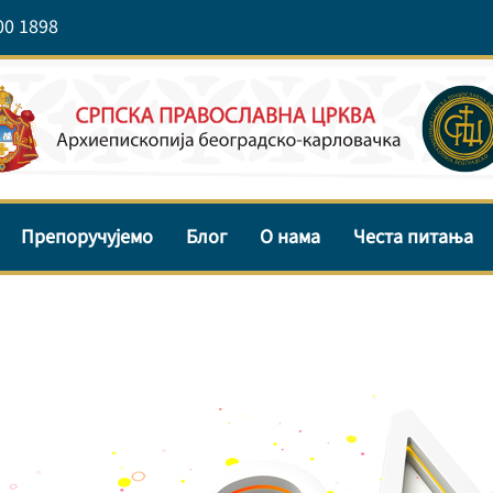
00 1898
Препоручујемо
Блог
О нама
Честа питања