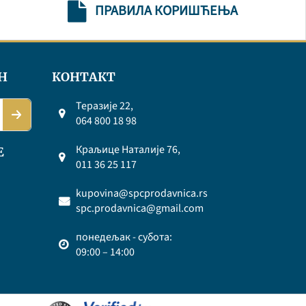
ПРАВИЛА КОРИШЋЕЊА
Н
КОНТАКТ
Теразије 22,
064 800 18 98
Краљице Наталије 76,
Е
011 36 25 117
kupovina@spcprodavnica.rs
spc.prodavnica@gmail.com
понедељак - субота:
09:00 – 14:00