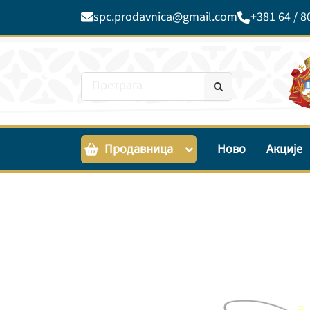
spc.prodavnica@gmail.com
+381 64 / 8
Продавница
Ново
Акције