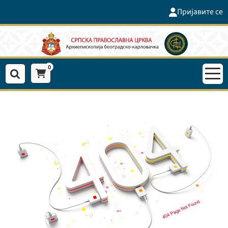
Пријавите се
0