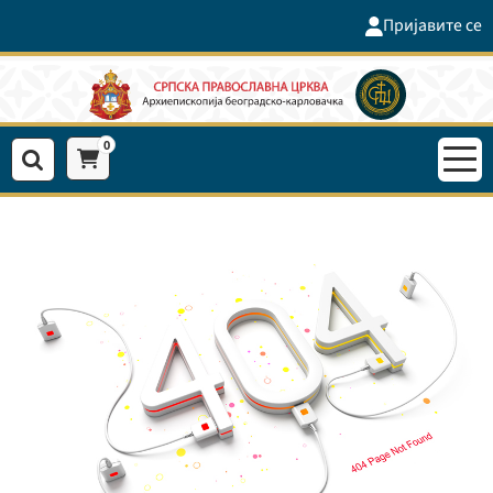
Пријавите се
0