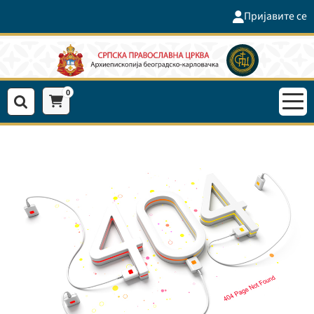
Пријавите се
0