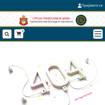
Пријавите се
0