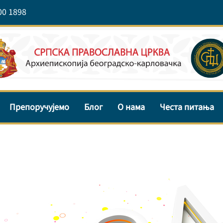
00 1898
Препоручујемо
Блог
О нама
Честа питања