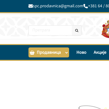
spc.prodavnica@gmail.com
+381 64 / 8
Продавница
Ново
Акције