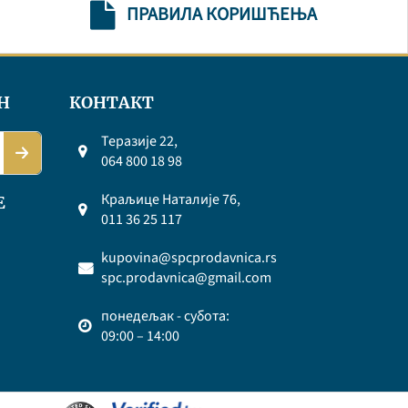
ПРАВИЛА КОРИШЋЕЊА
Н
КОНТАКТ
Теразије 22,
064 800 18 98
Краљице Наталије 76,
Е
011 36 25 117
kupovina@spcprodavnica.rs
spc.prodavnica@gmail.com
понедељак - субота:
09:00 – 14:00