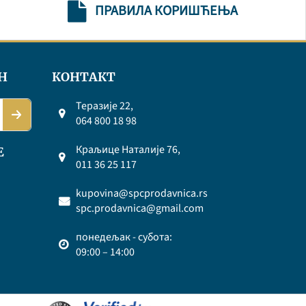
ПРАВИЛА КОРИШЋЕЊА
Н
КОНТАКТ
Теразије 22,
064 800 18 98
Краљице Наталије 76,
Е
011 36 25 117
kupovina@spcprodavnica.rs
spc.prodavnica@gmail.com
понедељак - субота:
09:00 – 14:00