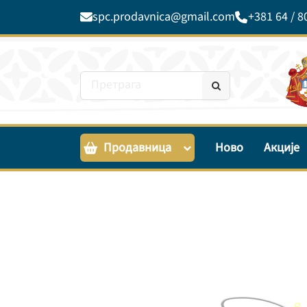
spc.prodavnica@gmail.com
+381 64 / 8
Продавница
Ново
Акције