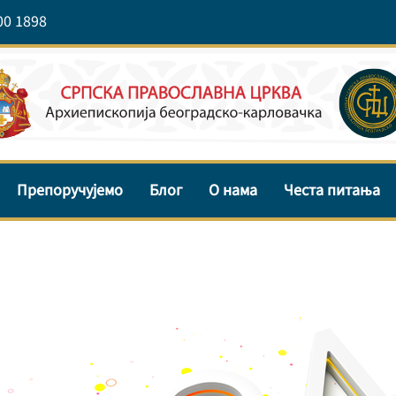
00 1898
Препоручујемо
Блог
О нама
Честа питања