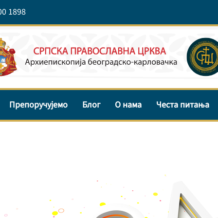
00 1898
Препоручујемо
Блог
О нама
Честа питања