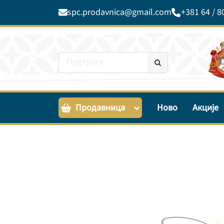
spc.prodavnica@gmail.com
+381 64 / 8
Продавница
Ново
Акције