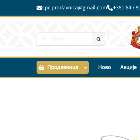
spc.prodavnica@gmail.com
+381 64 / 8
Продавница
Ново
Акције