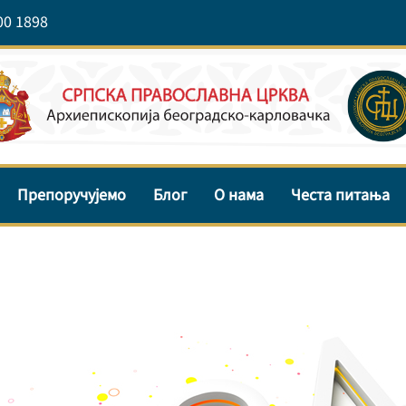
00 1898
Препоручујемо
Блог
О нама
Честа питања