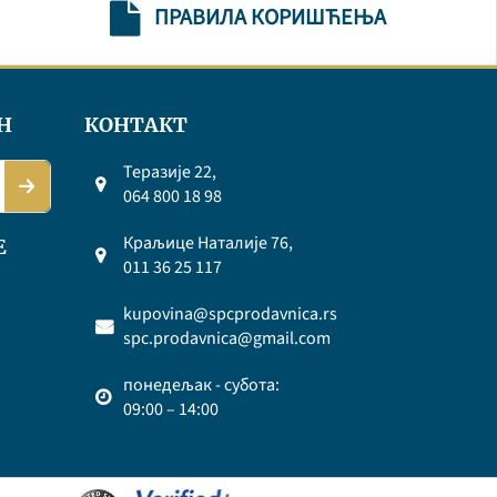
ПРАВИЛА КОРИШЋЕЊА
Н
КОНТАКТ
Теразије 22,
064 800 18 98
Краљице Наталије 76,
Е
011 36 25 117
kupovina@spcprodavnica.rs
spc.prodavnica@gmail.com
понедељак - субота:
09:00 – 14:00