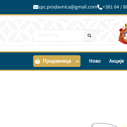
spc.prodavnica@gmail.com
+381 64 / 8
Продавница
Ново
Акције