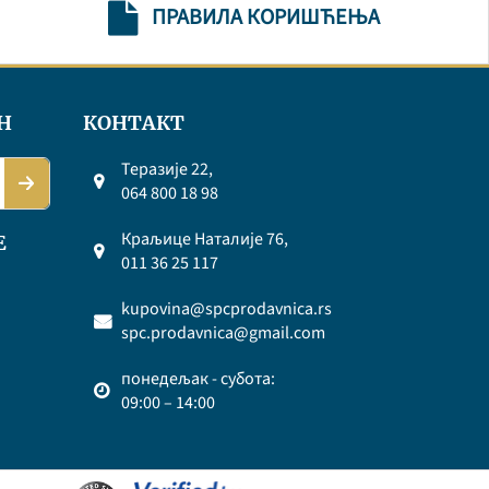
ПРАВИЛА КОРИШЋЕЊА
Н
КОНТАКТ
Теразије 22,
064 800 18 98
Краљице Наталије 76,
Е
011 36 25 117
kupovina@spcprodavnica.rs
spc.prodavnica@gmail.com
понедељак - субота:
09:00 – 14:00