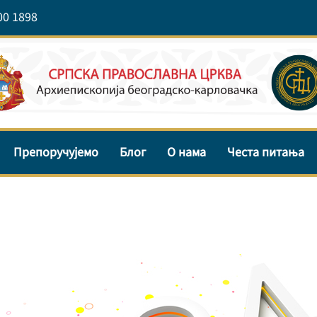
00 1898
Препоручујемо
Блог
О нама
Честа питања