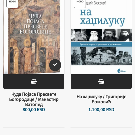
НОВО
НОВО
Чуда Појаса Пресвете
На хаџилуку / Григорије
Богородице / Манастир
Божовић
Ватопед
800,
00
RSD
1.100,
00
RSD