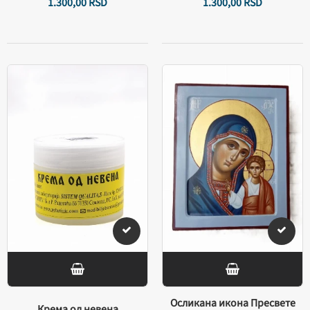
1.300,
00
RSD
1.300,
00
RSD
Осликана икона Пресвете
Крема од невена