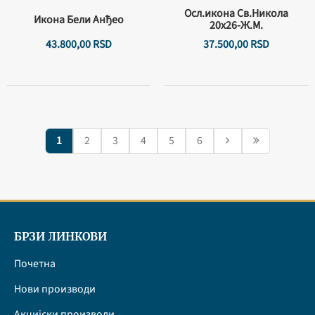
Осл.икона Св.Никола
Икона Бели Анђео
20х26-Ж.М.
43.800,
00
RSD
37.500,
00
RSD
1
2
3
4
5
6
БРЗИ ЛИНКОВИ
Почетна
Нови производи
Акцијски производи