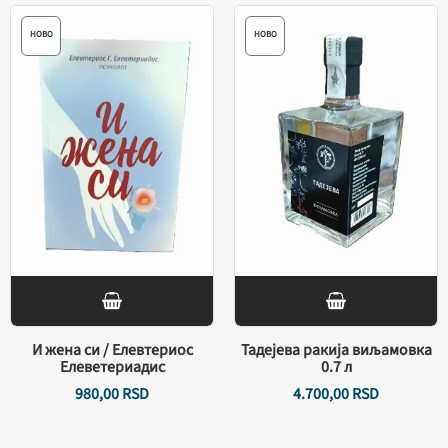
НОВО
НОВО
И жена си / Елевтериос
Тадејева ракија виљамовка
Елеветериадис
0.7 л
980,
00
RSD
4.700,
00
RSD