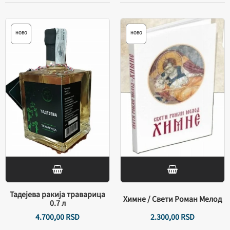
НОВО
НОВО
Тадејева ракија траварица
Химне / Свети Роман Мелод
0.7 л
4.700,
00
RSD
2.300,
00
RSD