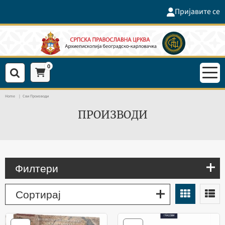
Пријавите се
0
Home
Сви Производи
ПРОИЗВОДИ
Филтери
Сортирај