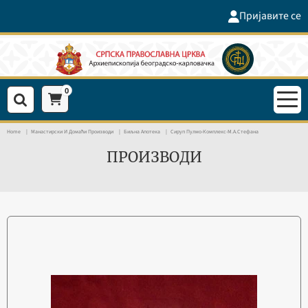
Пријавите се
0
Home
Манастирски И Домаћи Производи
Биљна Апотека
Сируп Пулмо-Комплекс-М.А.Стефана
ПРОИЗВОДИ