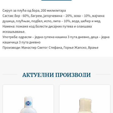
Сируп за плућа од бора, 200 милилитара
Састав: бор - 60%, багрем, јагорчевина – 20%, зова – 10%, мајчина
душица, плућњак, подбел, испо, липа – 10%, вода, шећер и мед.
Намена: помаже код болести дисајних путева и олакшава
искашљавање.
Употреба: одрасли – једна супена кашика 3 пута дневно, деца – једна
кашичица 3 пута дневно
Производи: Манастир Светог Стефана, Горње Жапско, Врање
АКТУЕЛНИ ПРОИЗВОДИ