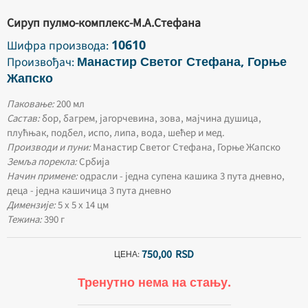
Сируп пулмо-комплекс-М.А.Стефана
10610
Шифра производа:
Манастир Светог Стефана, Горње
Произвођач:
Жапско
Паковање:
200 мл
Састав:
бор, багрем, јагорчевина, зова, мајчина душица,
плућњак, подбел, испо, липа, вода, шећер и мед.
Производи и пуни:
Манастир Светог Стефана, Горње Жапско
Земља порекла:
Србија
Начин примене:
одрасли - једна супена кашика 3 пута дневно,
деца - једна кашичица 3 пута дневно
Димензије:
5 х 5 х 14 цм
Тежина:
390 г
750,
00
RSD
ЦЕНА:
Тренутно нема на стању.