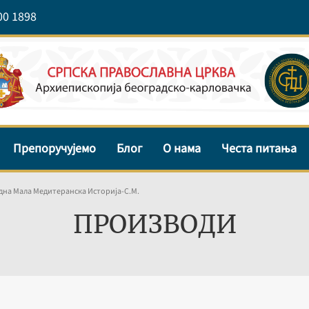
00 1898
Препоручујемо
Блог
О нама
Честа питања
дна Мала Медитеранска Историја-С.М.
ПРОИЗВОДИ