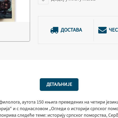
ДОСТАВА
ЧЕС
ДЕТАЉНИЈЕ
илолога, аутота 150 књига преведених на четири језика,
ија“ и с поднасловом „Огледи о историји српског помор
покрива следеће теме: историју српског поморства, Сер