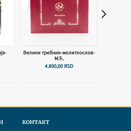
ја-
Велики требник-молитлослов-
Нови
М.Ћ.
4.800,
00
RSD
Н
КОНТАКТ