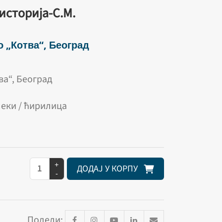
историја-С.М.
 „Котва“, Београд
а“, Београд
 меки / ћирилица
+
ДОДАЈ У КОРПУ
-
Подели: