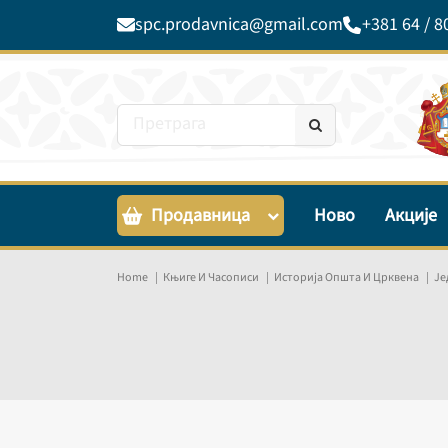
spc.prodavnica@gmail.com
+381 64 / 8
Продавница
Ново
Акције
Home
Књиге И Часописи
Историја Општа И Црквена
Је