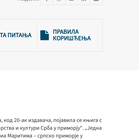
ПРАВИЛА
ТА ПИТАЊА
КОРИШЋЕЊА
 код 20-ак издавача, појавила се књига с
ства и култури Срба у приморју“. „Једна
биа Маритима – српско приморје у