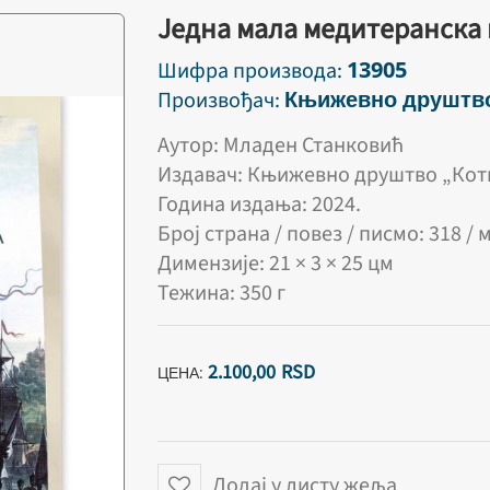
Једна мала медитеранска 
13905
Шифра производа:
Књижевно друштво
Произвођач:
Аутор: Младен Станковић
Издавач: Књижевно друштво „Котв
Година издања: 2024.
Број страна / повез / писмо: 318 /
Димензије: 21 × 3 × 25 цм
Тежина: 350 г
2.100,
00
RSD
ЦЕНА:
Додај у листу жеља