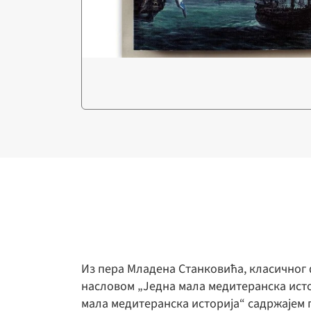
Из пера Младена Станковића, класичног ф
насловом „Једна мала медитеранска истор
мала медитеранска историја“ садржајем 