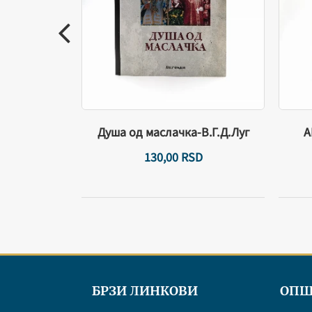
иње књига -
Душа од маслачка-В.Г.Д.Луг
А
SD
130,
00
RSD
БРЗИ ЛИНКОВИ
ОПШ