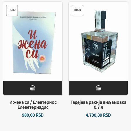
НОВО
НОВО
И жена си / Елевтериос
Тадејева ракија виљамовка
Елеветериадис
0.7 л
980,
00
RSD
4.700,
00
RSD