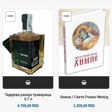
НОВО
НОВО
Тадејева ракија траварица
Химне / Свети Роман Мелод
0.7 л
4.700,
00
RSD
2.300,
00
RSD