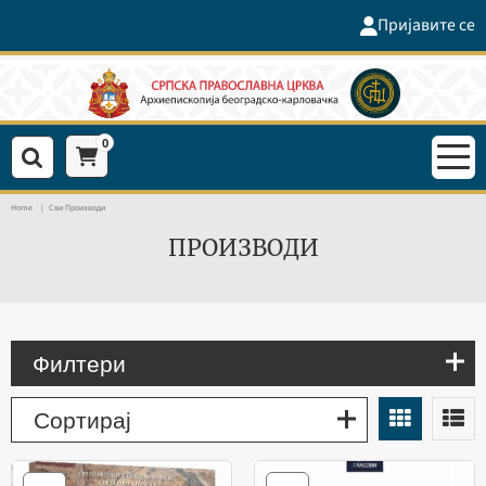
Пријавите се
0
Home
Сви Производи
ПРОИЗВОДИ
Филтери
Сортирај