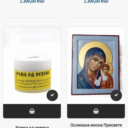
1.300,
00
RSD
1.300,
00
RSD
Осликана икона Пресвете
Крема од невена