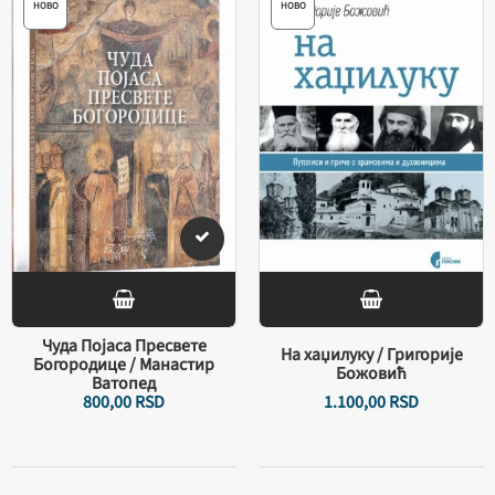
НОВО
НОВО
Чуда Појаса Пресвете
На хаџилуку / Григорије
Богородице / Манастир
Божовић
Ватопед
800,
00
RSD
1.100,
00
RSD