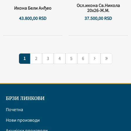
Осл.икона Св.Никола
Икона Бели Анђео
20х26-Ж.М.
43.800,
00
RSD
37.500,
00
RSD
1
2
3
4
5
6
БРЗИ ЛИНКОВИ
Почетна
Нови производи
Акцијски производи